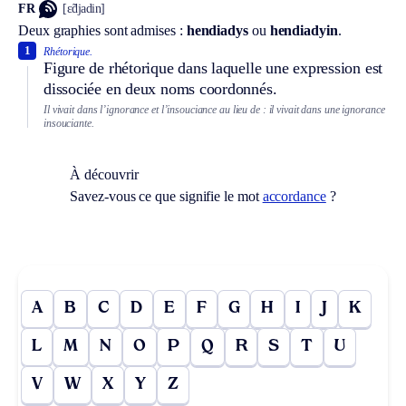
FR
[ɛ̃djadin]
Deux graphies sont admises :
hendiadys
ou
hendiadyin
.
1
Rhétorique.
Figure de rhétorique dans laquelle une expression est
dissociée en deux noms coordonnés.
Il vivait dans l’ignorance et l’insouciance au lieu de : il vivait dans une ignorance
insouciante.
À découvrir
Savez-vous ce que signifie le mot
accordance
?
A
B
C
D
E
F
G
H
I
J
K
L
M
N
O
P
Q
R
S
T
U
V
W
X
Y
Z