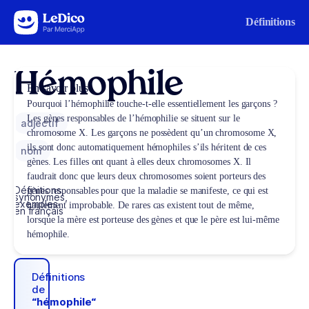
Aller au contenu
Définitions
Hémophile
En savoir plus
Pourquoi l’hémophilie touche-t-elle essentiellement les garçons ?
Les gènes responsables de l’hémophilie se situent sur le
adjectif
chromosome X. Les garçons ne possèdent qu’un chromosome X,
ils sont donc automatiquement hémophiles s’ils héritent de ces
nom
gènes. Les filles ont quant à elles deux chromosomes X. Il
faudrait donc que leurs deux chromosomes soient porteurs des
Définitions,
gènes responsables pour que la maladie se manifeste, ce qui est
synonymes,
exemples
hautement improbable. De rares cas existent tout de même,
en français
lorsque la mère est porteuse des gènes et que le père est lui-même
hémophile.
Définitions
de
“hémophile“