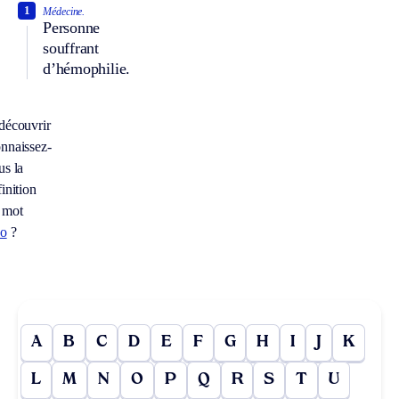
1
Médecine.
Personne
souffrant
d’hémophilie.
découvrir
nnaissez-
us la
inition
 mot
co
?
A
B
C
D
E
F
G
H
I
J
K
L
M
N
O
P
Q
R
S
T
U