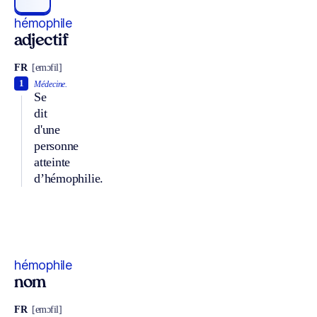
hémophile
adjectif
FR
[emɔfil]
1
Médecine.
Se
dit
d'une
personne
atteinte
d’hémophilie.
hémophile
nom
FR
[emɔfil]