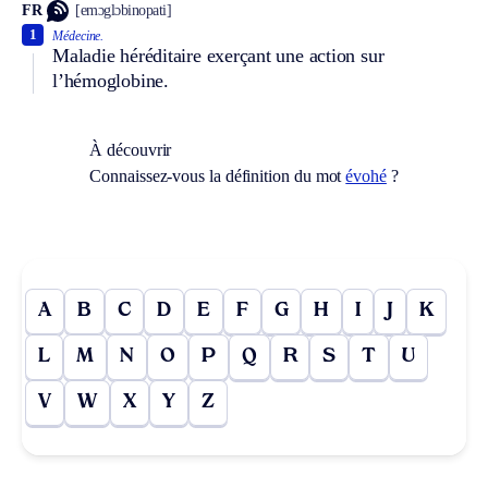
FR
[emɔglɔbinopati]
1
Médecine.
Maladie héréditaire exerçant une action sur
l’hémoglobine.
À découvrir
Connaissez-vous la définition du mot
évohé
?
A
B
C
D
E
F
G
H
I
J
K
L
M
N
O
P
Q
R
S
T
U
V
W
X
Y
Z