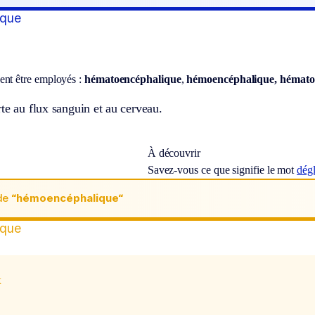
ique
ent être employés :
hématoencéphalique
,
hémoencéphalique, hémato
te au flux sanguin et au cerveau.
À découvrir
Savez-vous ce que signifie le mot
dég
de
“hémoencéphalique“
ique
x