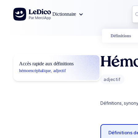
Aller au contenu
Co
Dictionnaire
0
r
Définitions
Hémo
Accès rapide aux définitions
hémoencéphalique, adjectif
adjectif
Définitions, synon
Définitions 