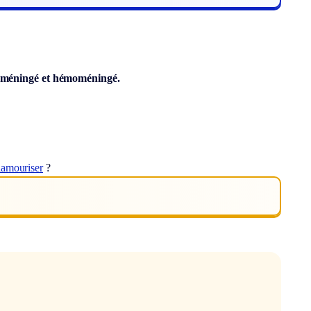
méningé et
hémoméningé.
lamouriser
?