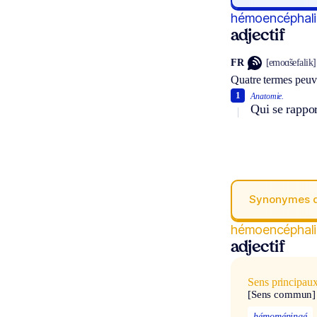
hémoencéphal
adjectif
FR
[emoɑ̃sefalik]
Quatre termes peuv
1
Anatomie.
Qui se rappor
Synonymes 
hémoencéphal
adjectif
Sens principau
[Sens commun]
hémoméningé