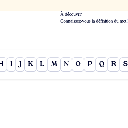
À découvrir
Connaissez-vous la définition du mot
H
I
J
K
L
M
N
O
P
Q
R
S