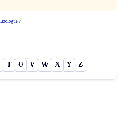
ludologue
?
T
U
V
W
X
Y
Z