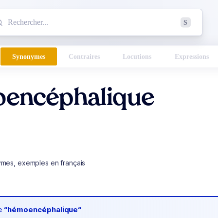
mmencez à chercher un mot dans le dictionnaire :
S
esults found.
Synonymes
Contraires
Locutions
Expressions
encéphalique
ymes, exemples en français
de
“hémoencéphalique“