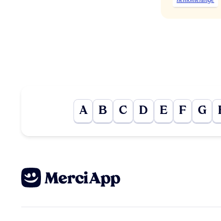
A
B
C
D
E
F
G