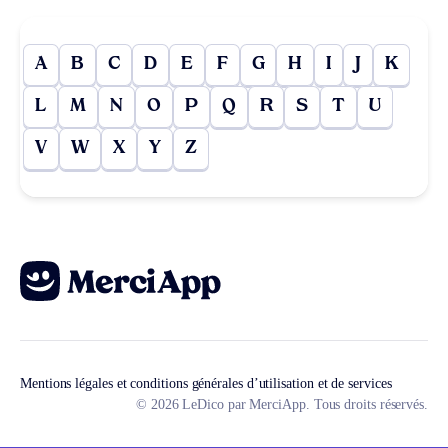
A
B
C
D
E
F
G
H
I
J
K
L
M
N
O
P
Q
R
S
T
U
V
W
X
Y
Z
Mentions légales et conditions générales d’utilisation et de services
© 2026 LeDico par MerciApp. Tous droits réservés.