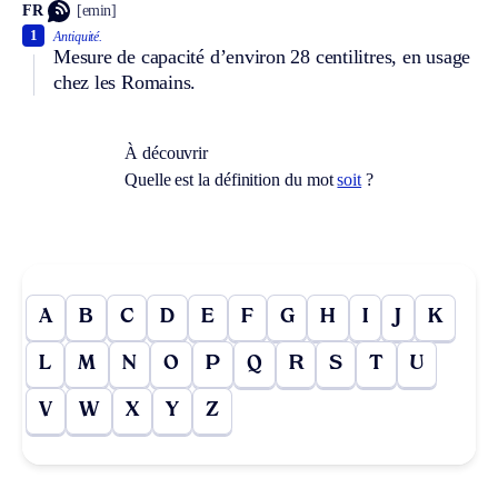
FR
[emin]
1
Antiquité.
Mesure de capacité d’environ 28 centilitres, en usage
chez les Romains.
À découvrir
Quelle est la définition du mot
soit
?
A
B
C
D
E
F
G
H
I
J
K
L
M
N
O
P
Q
R
S
T
U
V
W
X
Y
Z