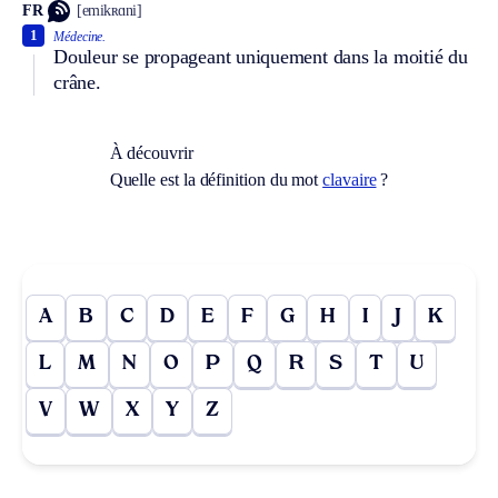
FR
[emikʀɑni]
1
Médecine.
Douleur se propageant uniquement dans la moitié du
crâne.
À découvrir
Quelle est la définition du mot
clavaire
?
A
B
C
D
E
F
G
H
I
J
K
L
M
N
O
P
Q
R
S
T
U
V
W
X
Y
Z