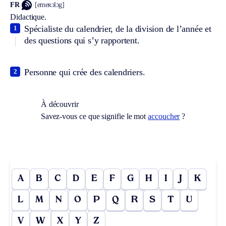
FR
[emeʀɔlɔg]
Didactique.
Spécialiste du calendrier, de la division de l’année et
1
des questions qui s’y rapportent.
Personne qui crée des calendriers.
2
À découvrir
Savez-vous ce que signifie le mot
accoucher
?
A
B
C
D
E
F
G
H
I
J
K
L
M
N
O
P
Q
R
S
T
U
V
W
X
Y
Z