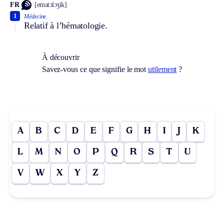
FR
[ematɔlɔʒik]
1
Médecine.
Relatif à l’hématologie.
À découvrir
Savez-vous ce que signifie le mot
utilement
?
A
B
C
D
E
F
G
H
I
J
K
L
M
N
O
P
Q
R
S
T
U
V
W
X
Y
Z