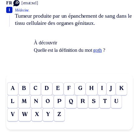
FR
[ematɔsɛl]
1
Médecine.
Tumeur produite par un épanchement de sang dans le
tissu cellulaire des organes génitaux.
À découvrir
Quelle est la définition du mot
goth
?
A
B
C
D
E
F
G
H
I
J
K
L
M
N
O
P
Q
R
S
T
U
V
W
X
Y
Z