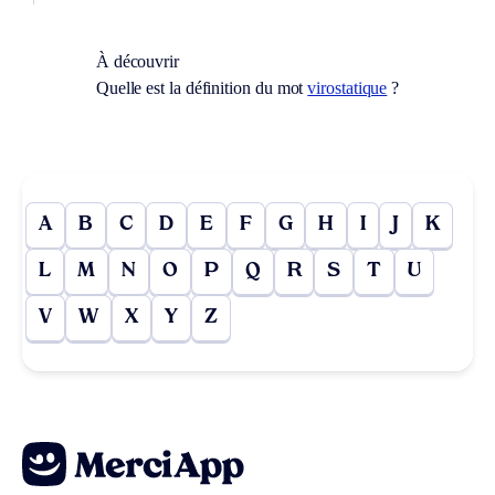
À découvrir
Quelle est la définition du mot
virostatique
?
A
B
C
D
E
F
G
H
I
J
K
L
M
N
O
P
Q
R
S
T
U
V
W
X
Y
Z