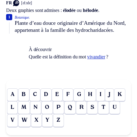
FR
[elɔde]
Deux graphies sont admises :
élodée
ou
hélodée
.
1
Botanique.
Plante d’eau douce originaire d’Amérique du Nord,
appartenant à la famille des hydrocharidacées.
À découvrir
Quelle est la définition du mot
vivandier
?
A
B
C
D
E
F
G
H
I
J
K
L
M
N
O
P
Q
R
S
T
U
V
W
X
Y
Z