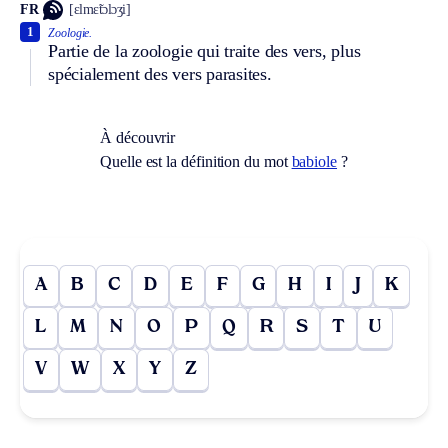
FR
[ɛlmɛ̃tɔlɔʒi]
1
Zoologie.
Partie de la zoologie qui traite des vers, plus
spécialement des vers parasites.
À découvrir
Quelle est la définition du mot
babiole
?
A
B
C
D
E
F
G
H
I
J
K
L
M
N
O
P
Q
R
S
T
U
V
W
X
Y
Z