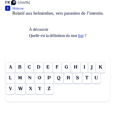
FR
[ɛlmɛ̃tik]
1
Médecine.
Relatif aux helminthes, vers parasites de l’intestin.
À découvrir
Quelle est la définition du mot
frai
?
A
B
C
D
E
F
G
H
I
J
K
L
M
N
O
P
Q
R
S
T
U
V
W
X
Y
Z