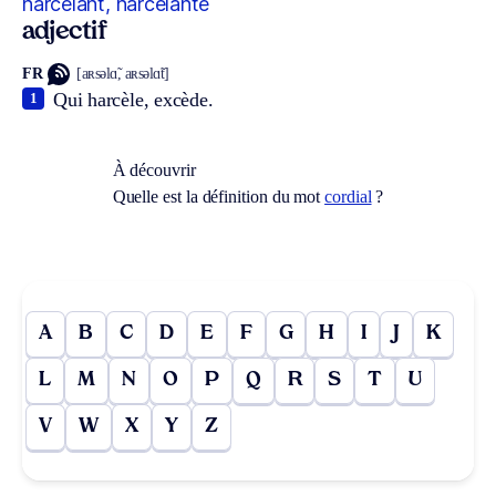
harcelant, harcelante
adjectif
FR
[aʀsəlɑ̃, aʀsəlɑ̃t]
Qui harcèle, excède.
1
À découvrir
Quelle est la définition du mot
cordial
?
A
B
C
D
E
F
G
H
I
J
K
L
M
N
O
P
Q
R
S
T
U
V
W
X
Y
Z