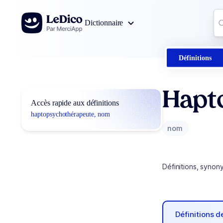
Aller au contenu
Co
Dictionnaire
0
r
Définitions
Hapt
Accès rapide aux définitions
haptopsychothérapeute, nom
nom
Définitions, synon
Définitions 