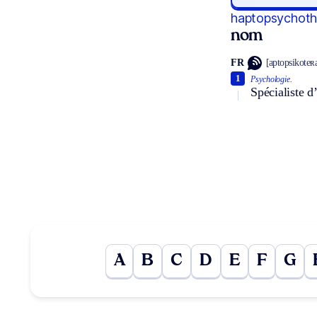
haptopsychoth
nom
FR
[aptopsikoteʀ
1
Psychologie.
Spécialiste d
A
B
C
D
E
F
G