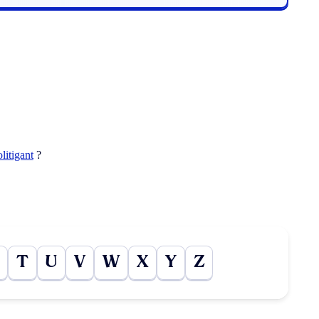
olitigant
?
T
U
V
W
X
Y
Z