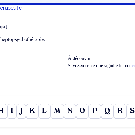
érapeute
apøt]
’haptopsychothérapie.
À découvrir
Savez-vous ce que signifie le mot
c
H
I
J
K
L
M
N
O
P
Q
R
S