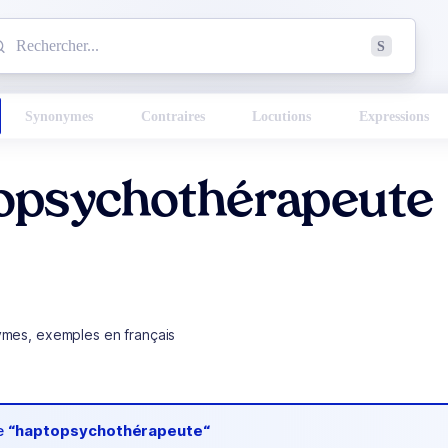
mmencez à chercher un mot dans le dictionnaire :
S
esults found.
Synonymes
Contraires
Locutions
Expressions
opsychothérapeute
ymes, exemples en français
de
“haptopsychothérapeute“