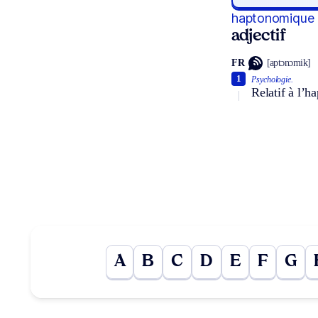
haptonomique
adjectif
FR
[aptɔnɔmik]
1
Psychologie.
Relatif à l’h
A
B
C
D
E
F
G