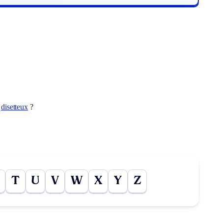
t
disetteux
?
T
U
V
W
X
Y
Z