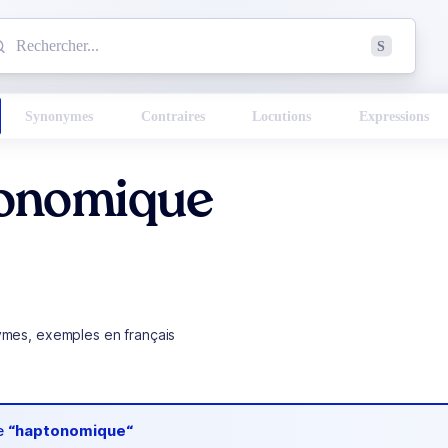
mmencez à chercher un mot dans le dictionnaire :
S
esults found.
Synonymes
Contraires
Locutions
Expressions
onomique
ymes, exemples en français
de
“haptonomique“