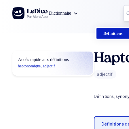
Aller au contenu
Co
Dictionnaire
0
r
Définitions
Hapt
Accès rapide aux définitions
haptonomique, adjectif
adjectif
Définitions, synon
Définitions 