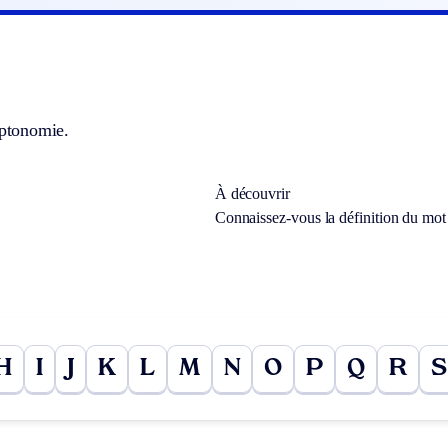
aptonomie.
À découvrir
Connaissez-vous la définition du mo
H
I
J
K
L
M
N
O
P
Q
R
S