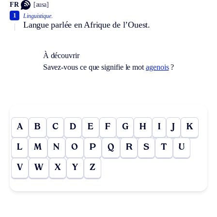
FR
[ausa]
1
Linguistique.
Langue parlée en Afrique de l’Ouest.
À découvrir
Savez-vous ce que signifie le mot
agenois
?
A
B
C
D
E
F
G
H
I
J
K
L
M
N
O
P
Q
R
S
T
U
V
W
X
Y
Z