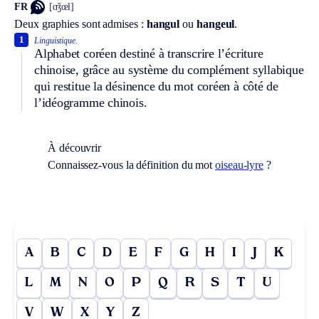
FR
[ɑ̃ʒœl]
Deux graphies sont admises :
hangul
ou
hangeul
.
1
Linguistique.
Alphabet coréen destiné à transcrire l’écriture
chinoise, grâce au système du complément syllabique
qui restitue la désinence du mot coréen à côté de
l’idéogramme chinois.
À découvrir
Connaissez-vous la définition du mot
oiseau-lyre
?
A
B
C
D
E
F
G
H
I
J
K
L
M
N
O
P
Q
R
S
T
U
V
W
X
Y
Z