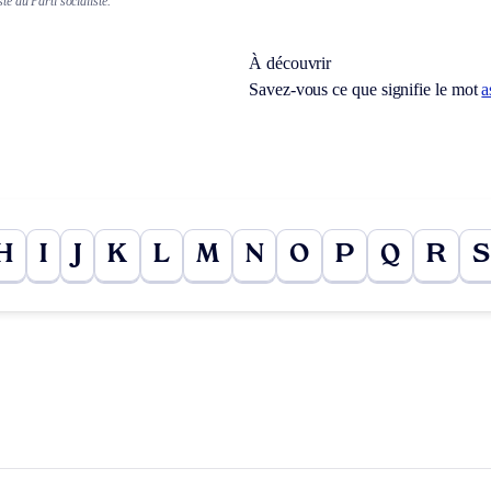
e du Parti socialiste.
À découvrir
Savez-vous ce que signifie le mot
a
H
I
J
K
L
M
N
O
P
Q
R
S