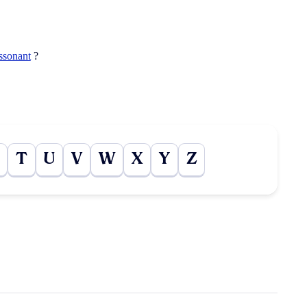
ssonant
?
T
U
V
W
X
Y
Z