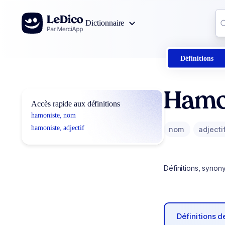
Aller au contenu
Co
Dictionnaire
0
r
Définitions
Hamo
Accès rapide aux définitions
hamoniste, nom
hamoniste, adjectif
nom
adjecti
Définitions, synon
Définitions 