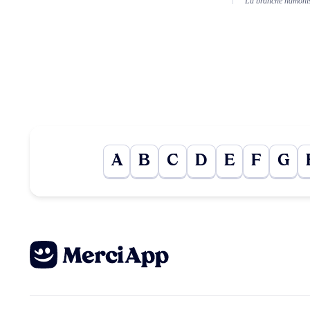
La branche hamonist
A
B
C
D
E
F
G