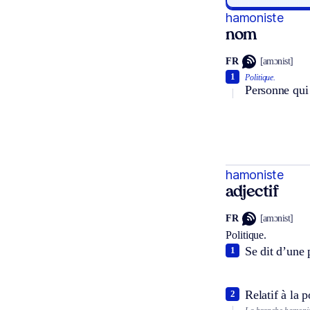
hamoniste
nom
FR
[amɔnist]
1
Politique.
Personne qui 
hamoniste
adjectif
FR
[amɔnist]
Politique.
Se dit d’une 
1
Relatif à la 
2