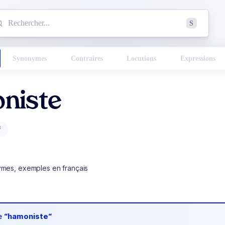
mmencez à chercher un mot dans le dictionnaire :
S
esults found.
Synonymes
Contraires
Locutions
Expressions
niste
f
ymes, exemples en français
de
“hamoniste“