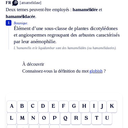
FR
[amamelidase]
Deux termes peuvent être employés :
hamamélidée
et
hamamélidacée
.
1
Botanique.
Élément d’une sous-classe de plantes dicotylédones
et angiospermes regroupant des arbustes caractérisés
par leur anémophilie.
L’hamamélis et le liquidambar sont des hamamélidées (ou hamamélidacées).
À découvrir
Connaissez-vous la définition du mot
globish
?
A
B
C
D
E
F
G
H
I
J
K
L
M
N
O
P
Q
R
S
T
U