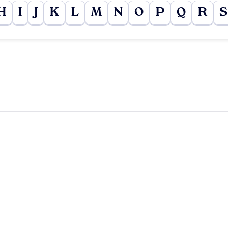
H
I
J
K
L
M
N
O
P
Q
R
S