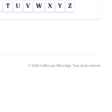
T
U
V
W
X
Y
Z
© 2026 LeDico par MerciApp. Tous droits réservés.