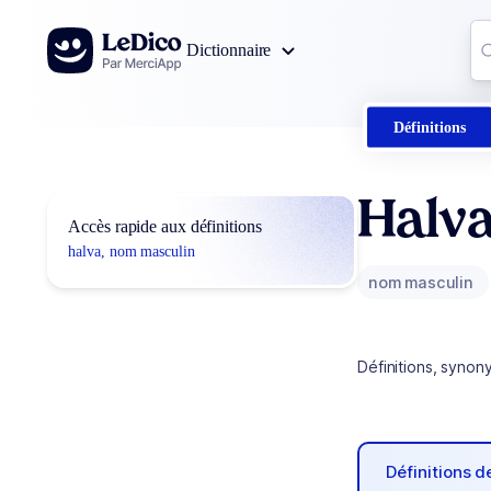
Aller au contenu
Co
Dictionnaire
0
r
Définitions
Halv
Accès rapide aux définitions
halva, nom masculin
nom masculin
Définitions, synon
Définitions 