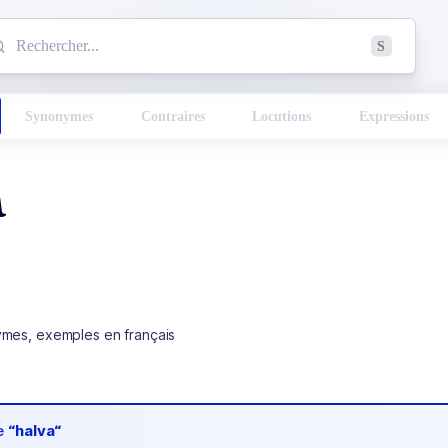
mmencez à chercher un mot dans le dictionnaire :
S
esults found.
Synonymes
Contraires
Locutions
Expressions
a
ymes, exemples en français
de
“halva“