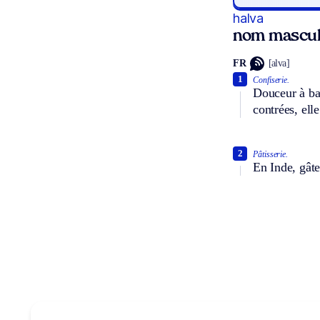
halva
nom mascul
FR
[alva]
1
Confiserie.
Douceur à ba
contrées, ell
2
Pâtisserie.
En Inde, gâte