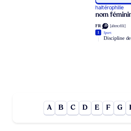
haltérophilie
nom fémini
FR
[alteʀɔfili]
1
Sport.
Discipline de
A
B
C
D
E
F
G