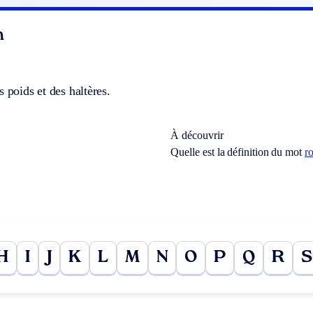
n
s poids et des haltères.
À découvrir
Quelle est la définition du mot
ro
H
I
J
K
L
M
N
O
P
Q
R
S