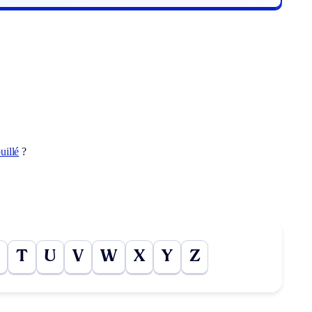
uillé
?
T
U
V
W
X
Y
Z