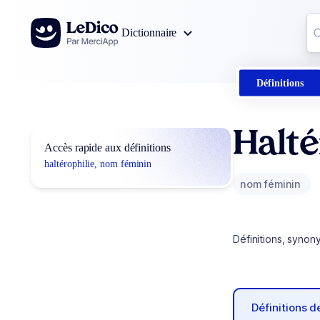
Aller au contenu
Co
Dictionnaire
0
r
Définitions
Halté
Accès rapide aux définitions
haltérophilie, nom féminin
nom féminin
Définitions, synon
Définitions 