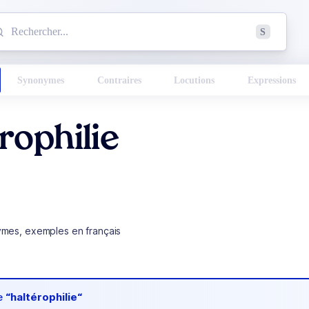
mmencez à chercher un mot dans le dictionnaire :
S
esults found.
Synonymes
Contraires
Locutions
Expressions
rophilie
ymes, exemples en français
de
“haltérophilie“