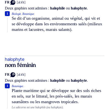
FR
[alɔfit]
Deux graphies sont admises :
halophile
ou
halophyte
.
1
Biologie.
Botanique.
Se dit d’un organisme, animal ou végétal, qui vit et
se développe dans les environnements salés (milieux
marins et lacustres, marais salants).
halophyte
nom féminin
FR
[alɔfit]
Deux graphies sont admises :
halophile
ou
halophyte
.
1
Botanique.
Plante maritime qui se développe sur des sols riches
en sels, sur le littoral, les prés-salés, les marais
saumâtres ou les mangroves tropicales.
La salicorne est une halophile (ou halophyte).