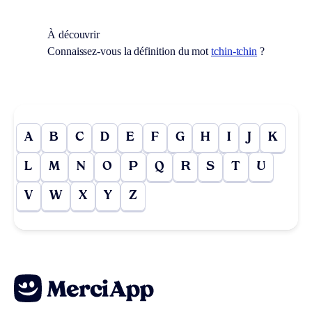
À découvrir
Connaissez-vous la définition du mot
tchin-tchin
?
A
B
C
D
E
F
G
H
I
J
K
L
M
N
O
P
Q
R
S
T
U
V
W
X
Y
Z