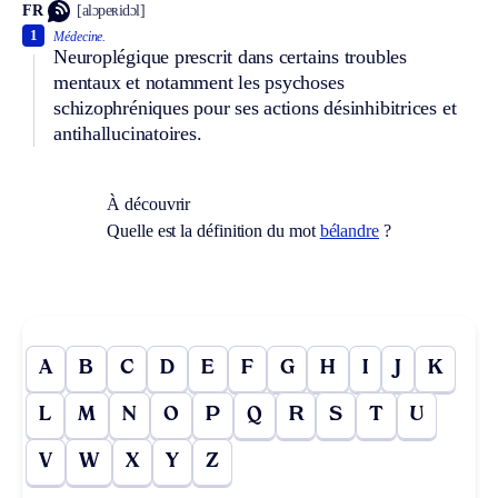
FR
[alɔpeʀidɔl]
1
Médecine.
Neuroplégique prescrit dans certains troubles
mentaux et notamment les psychoses
schizophréniques pour ses actions désinhibitrices et
antihallucinatoires.
À découvrir
Quelle est la définition du mot
bélandre
?
A
B
C
D
E
F
G
H
I
J
K
L
M
N
O
P
Q
R
S
T
U
V
W
X
Y
Z