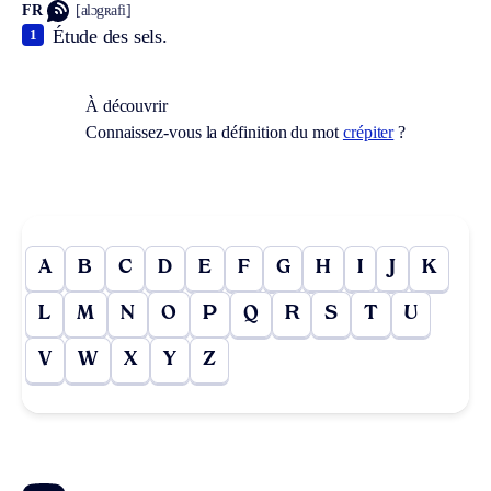
FR
[alɔgʀafi]
Étude des sels.
1
À découvrir
Connaissez-vous la définition du mot
crépiter
?
A
B
C
D
E
F
G
H
I
J
K
L
M
N
O
P
Q
R
S
T
U
V
W
X
Y
Z