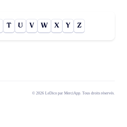
T
U
V
W
X
Y
Z
© 2026 LeDico par MerciApp. Tous droits réservés.