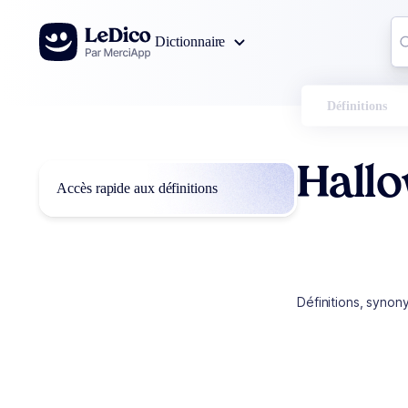
Aller au contenu
Co
Dictionnaire
0
r
Définitions
Hall
Accès rapide aux définitions
Définitions, synon