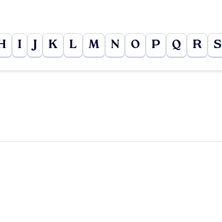
H
I
J
K
L
M
N
O
P
Q
R
S