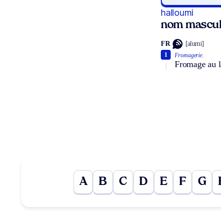
halloumi
nom mascul
FR
[alumi]
1
Fromagerie.
Fromage au la
A
B
C
D
E
F
G