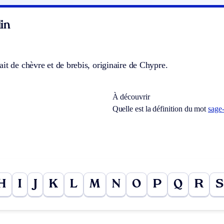
in
it de chèvre et de brebis, originaire de Chypre.
À découvrir
Quelle est la définition du mot
sage
H
I
J
K
L
M
N
O
P
Q
R
S