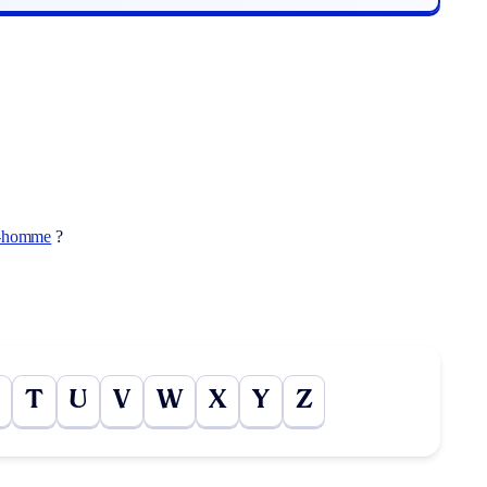
-homme
?
T
U
V
W
X
Y
Z