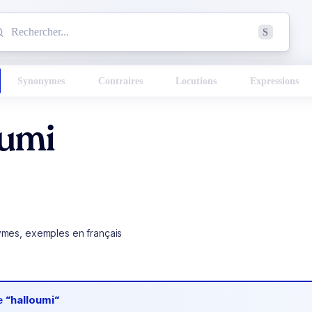
mmencez à chercher un mot dans le dictionnaire :
S
esults found.
Synonymes
Contraires
Locutions
Expressions
oumi
ymes, exemples en français
de
“halloumi“