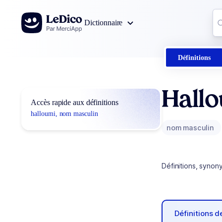
Aller au contenu
Co
Dictionnaire
0
r
Définitions
Hall
Accès rapide aux définitions
halloumi, nom masculin
nom masculin
Définitions, synon
Définitions 