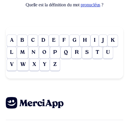
Quelle est la définition du mot
pronucléus
?
A
B
C
D
E
F
G
H
I
J
K
L
M
N
O
P
Q
R
S
T
U
V
W
X
Y
Z