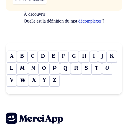
À découvrir
Quelle est la définition du mot
décomplexer
?
A
B
C
D
E
F
G
H
I
J
K
L
M
N
O
P
Q
R
S
T
U
V
W
X
Y
Z