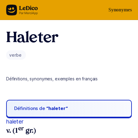
Aller au contenu
Synonymes
Haleter
verbe
Définitions, synonymes, exemples en français
Définitions de
“haleter“
haleter
er
v. (1
gr.)