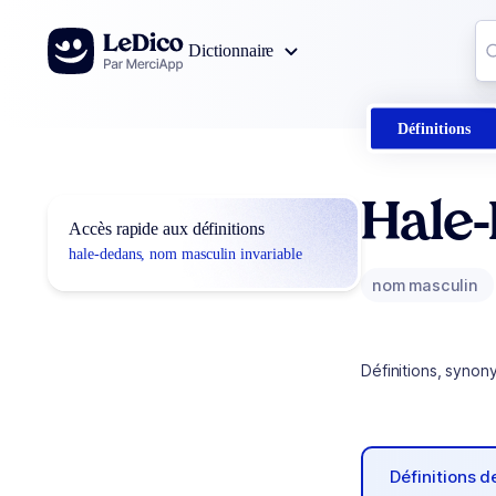
Aller au contenu
Co
Dictionnaire
0
r
Définitions
Hale
Accès rapide aux définitions
hale-dedans, nom masculin invariable
nom masculin
Définitions, synon
Définitions 