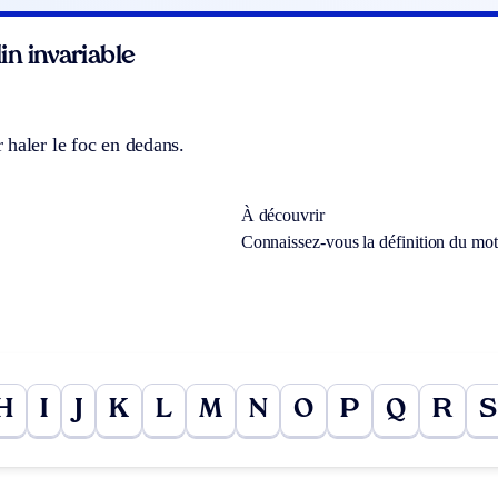
n invariable
haler le foc en dedans.
À découvrir
Connaissez-vous la définition du mo
H
I
J
K
L
M
N
O
P
Q
R
S