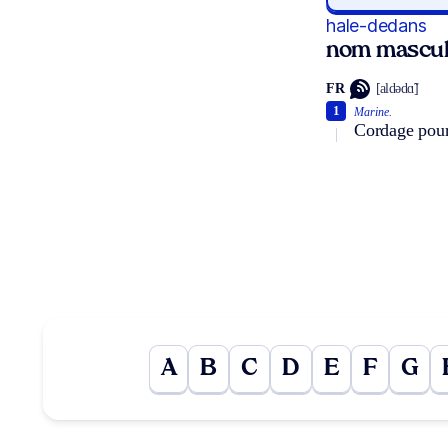
hale-dedans
nom masculi
FR
[aldədɑ̃]
1
Marine.
Cordage pour 
A
B
C
D
E
F
G