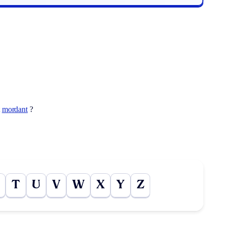
t
mordant
?
T
U
V
W
X
Y
Z