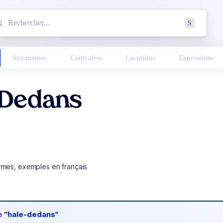
mmencez à chercher un mot dans le dictionnaire :
S
esults found.
Synonymes
Contraires
Locutions
Expressions
-Dedans
ymes, exemples en français
de
“hale-dedans“