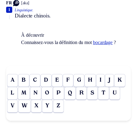
FR
[aka]
1
Linguistique.
Dialecte chinois.
À découvrir
Connaissez-vous la définition du mot
bocardage
?
A
B
C
D
E
F
G
H
I
J
K
L
M
N
O
P
Q
R
S
T
U
V
W
X
Y
Z