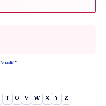
rfécondité
?
T
U
V
W
X
Y
Z