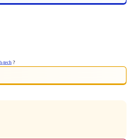
h-tech
?