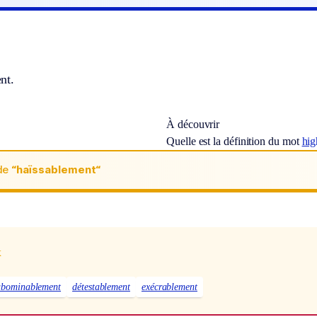
nt.
À découvrir
Quelle est la définition du mot
hig
de
“haïssablement“
x
abominablement
détestablement
exécrablement