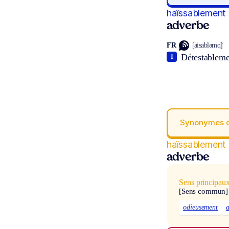
haïssablement
adverbe
FR
[aisabləmɑ̃]
Détestableme
1
Synonymes 
haïssablement
adverbe
Sens principau
[Sens commun]
odieusement