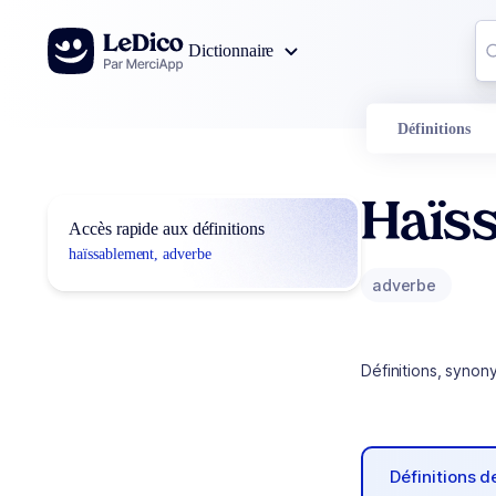
Aller au contenu
Co
Dictionnaire
0
r
Définitions
Haïs
Accès rapide aux définitions
haïssablement, adverbe
adverbe
Définitions, synon
Définitions 