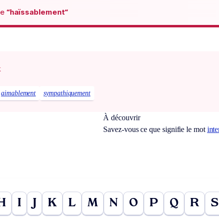
de
“haïssablement“
x
aimablement
sympathiquement
À découvrir
Savez-vous ce que signifie le mot
inte
H
I
J
K
L
M
N
O
P
Q
R
S