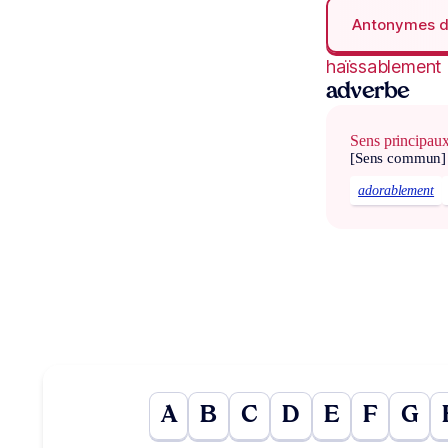
Antonymes 
haïssablement
adverbe
Sens principau
[Sens commun]
adorablement
A
B
C
D
E
F
G