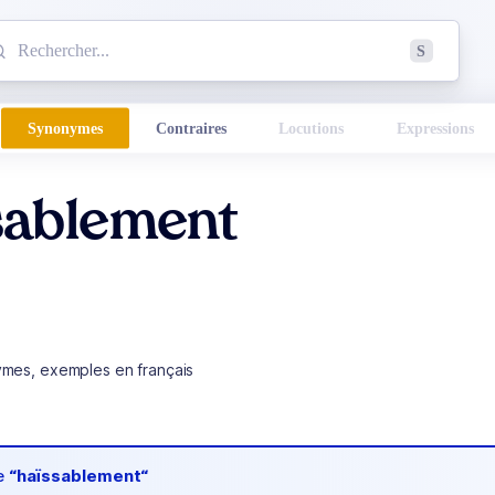
mmencez à chercher un mot dans le dictionnaire :
S
esults found.
Synonymes
Contraires
Locutions
Expressions
sablement
ymes, exemples en français
de
“haïssablement“