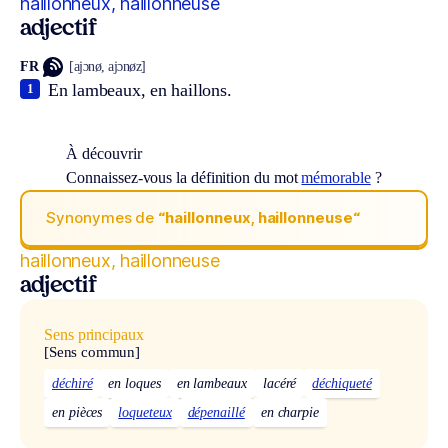
haillonneux, haillonneuse
adjectif
FR
[ajɔnø, ajɔnøz]
En lambeaux, en haillons.
1
À découvrir
Connaissez-vous la définition du mot
mémorable
?
Synonymes de
“haillonneux, haillonneuse“
haillonneux, haillonneuse
adjectif
Sens principaux
[Sens commun]
déchiré
en loques
en lambeaux
lacéré
déchiqueté
en pièces
loqueteux
dépenaillé
en charpie