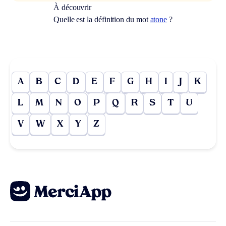
À découvrir
Quelle est la définition du mot
atone
?
A
B
C
D
E
F
G
H
I
J
K
L
M
N
O
P
Q
R
S
T
U
V
W
X
Y
Z