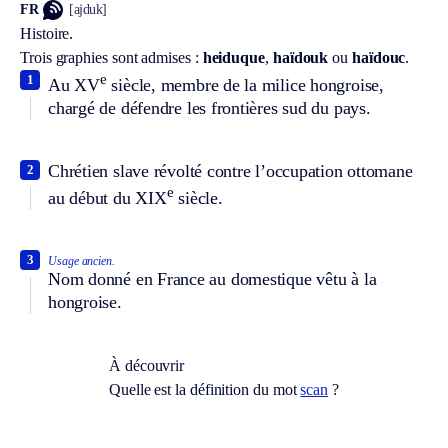
FR
[ajduk]
Histoire.
Trois graphies sont admises :
heiduque
,
haïdouk
ou
haïdouc
.
e
1
Au XV
siècle, membre de la milice hongroise,
chargé de défendre les frontières sud du pays.
Chrétien slave révolté contre l’occupation ottomane
2
e
au début du XIX
siècle.
3
Usage ancien.
Nom donné en France au domestique vêtu à la
hongroise.
À découvrir
Quelle est la définition du mot
scan
?