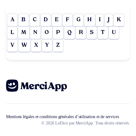
A
B
C
D
E
F
G
H
I
J
K
L
M
N
O
P
Q
R
S
T
U
V
W
X
Y
Z
Mentions légales et conditions générales d’utilisation et de services
© 2026 LeDico par MerciApp. Tous droits réservés.