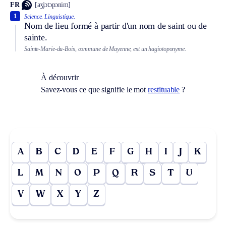
FR
[aʒjɔtɔpɔnim]
1
Science.
Linguistique.
Nom de lieu formé à partir d'un nom de saint ou de
sainte.
Sainte-Marie-du-Bois, commune de Mayenne, est un hagiotoponyme.
À découvrir
Savez-vous ce que signifie le mot
restituable
?
A
B
C
D
E
F
G
H
I
J
K
L
M
N
O
P
Q
R
S
T
U
V
W
X
Y
Z