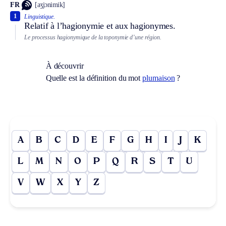
FR
[aʒjɔnimik]
1
Linguistique.
Relatif à l’hagionymie et aux hagionymes.
Le processus hagionymique de la toponymie d’une région.
À découvrir
Quelle est la définition du mot
plumaison
?
A
B
C
D
E
F
G
H
I
J
K
L
M
N
O
P
Q
R
S
T
U
V
W
X
Y
Z