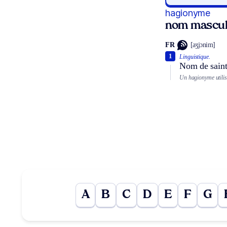
hagionyme
nom mascul
FR
[aʒjɔnim]
1
Linguistique.
Nom de saint
Un hagionyme utili
A
B
C
D
E
F
G