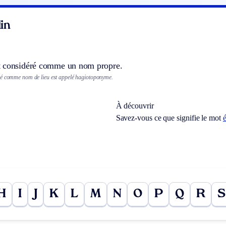
in
 considéré comme un nom propre.
sé comme nom de lieu est appelé hagiotoponyme.
À découvrir
Savez-vous ce que signifie le mot
é
H
I
J
K
L
M
N
O
P
Q
R
S