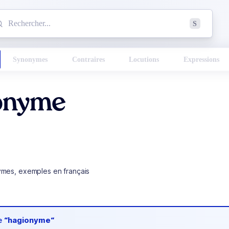
mmencez à chercher un mot dans le dictionnaire :
S
esults found.
Synonymes
Contraires
Locutions
Expressions
onyme
ymes, exemples en français
de
“hagionyme“