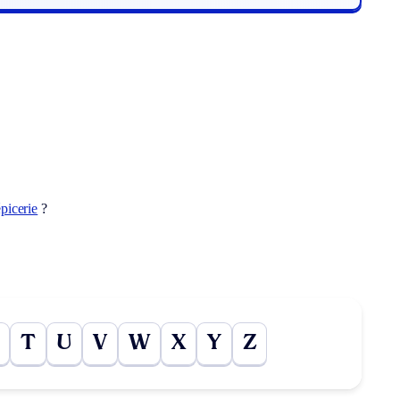
picerie
?
T
U
V
W
X
Y
Z