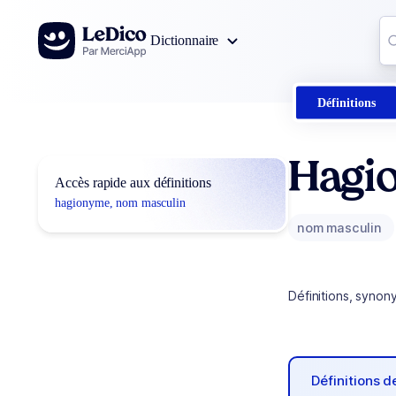
Aller au contenu
Co
Dictionnaire
0
r
Définitions
Hagi
Accès rapide aux définitions
hagionyme, nom masculin
nom masculin
Définitions, synon
Définitions 