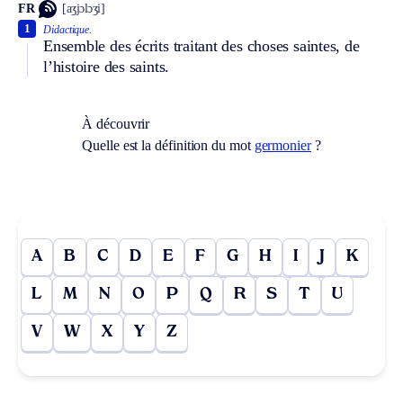
FR
[aʒjɔlɔʒi]
1
Didactique.
Ensemble des écrits traitant des choses saintes, de
l’histoire des saints.
À découvrir
Quelle est la définition du mot
germonier
?
A
B
C
D
E
F
G
H
I
J
K
L
M
N
O
P
Q
R
S
T
U
V
W
X
Y
Z