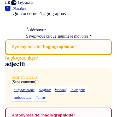
FR
[aʒjɔgʀafik]
1
Didactique.
Qui concerne l’hagiographie.
À découvrir
Savez-vous ce que signifie le mot
ores
?
Synonymes de
“hagiographique“
hagiographique
adjectif
Sens principaux
[Sens commun]
dithyrambique
élogieux
laudatif
louangeur
enthousiaste
flatteur
Antonymes de
“hagiographique“