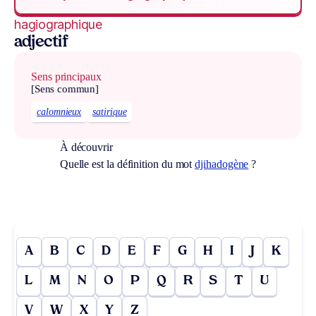
hagiographique
adjectif
Sens principaux
[Sens commun]
calomnieux
satirique
À découvrir
Quelle est la définition du mot
djihadogène
?
A
B
C
D
E
F
G
H
I
J
K
L
M
N
O
P
Q
R
S
T
U
V
W
X
Y
Z