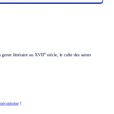
e
 genre littéraire au XVII
siècle, le culte des saints
ynécophobie
?