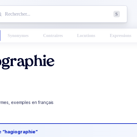
mmencez à chercher un mot dans le dictionnaire :
S
esults found.
Synonymes
Contraires
Locutions
Expressions
ographie
ymes, exemples en français
de
“hagiographie“