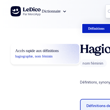
Aller au contenu
Co
Dictionnaire
0
r
Définitions
Hagi
Accès rapide aux définitions
hagiographie, nom féminin
nom féminin
Définitions, synon
Définitions 