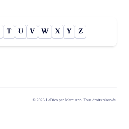
T
U
V
W
X
Y
Z
© 2026 LeDico par MerciApp. Tous droits réservés.