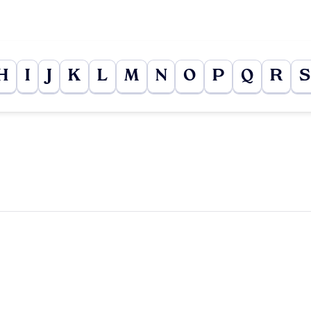
H
I
J
K
L
M
N
O
P
Q
R
S