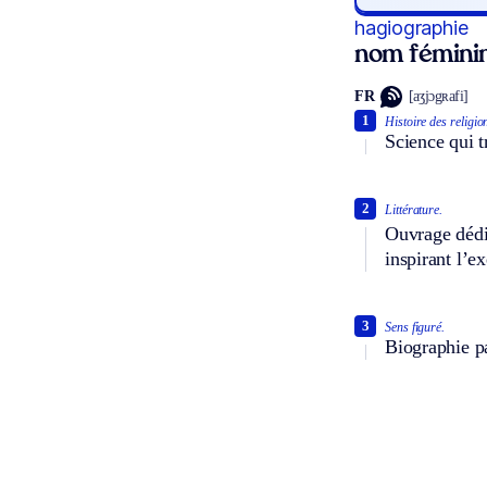
hagiographie
nom fémini
FR
[aʒjɔgʀafi]
1
Histoire des religio
Science qui tr
2
Littérature.
Ouvrage dédié
inspirant l’e
3
Sens figuré.
Biographie pa