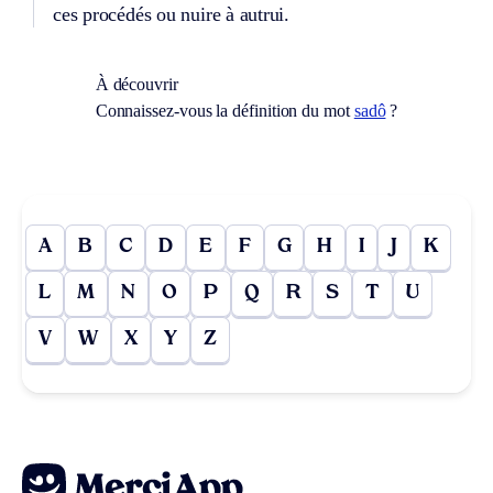
ces procédés ou nuire à autrui.
À découvrir
Connaissez-vous la définition du mot
sadô
?
A
B
C
D
E
F
G
H
I
J
K
L
M
N
O
P
Q
R
S
T
U
V
W
X
Y
Z