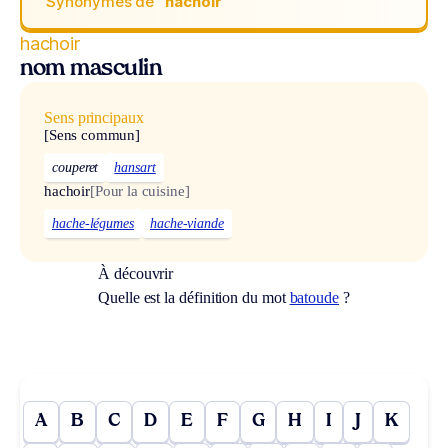
Synonymes de
“hachoir“
hachoir
nom masculin
Sens principaux
[Sens commun]
couperet
hansart
hachoir
[Pour la cuisine]
hache-légumes
hache-viande
À découvrir
Quelle est la définition du mot
batoude
?
A
B
C
D
E
F
G
H
I
J
K