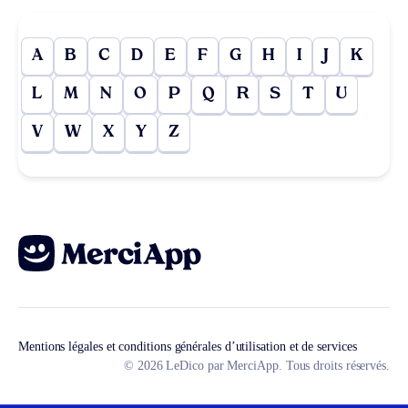
A
B
C
D
E
F
G
H
I
J
K
L
M
N
O
P
Q
R
S
T
U
V
W
X
Y
Z
Mentions légales et conditions générales d’utilisation et de services
© 2026 LeDico par MerciApp. Tous droits réservés.