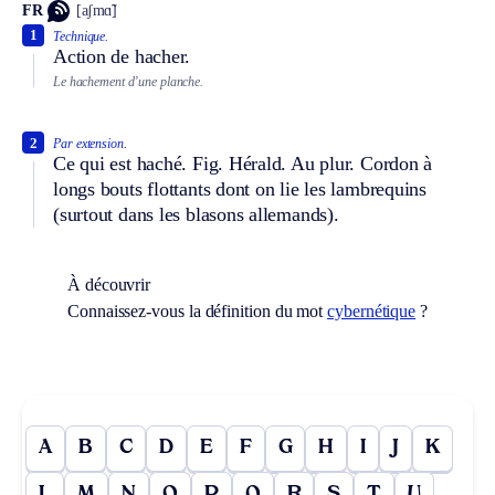
FR
[aʃmɑ̃]
1
Technique.
Action de hacher.
Le hachement d’une planche.
2
Par extension.
Ce qui est haché.
Fig.
Hérald.
Au plur.
Cordon à
longs bouts flottants dont on lie les lambrequins
(surtout dans les blasons allemands).
À découvrir
Connaissez-vous la définition du mot
cybernétique
?
A
B
C
D
E
F
G
H
I
J
K
L
M
N
O
P
Q
R
S
T
U