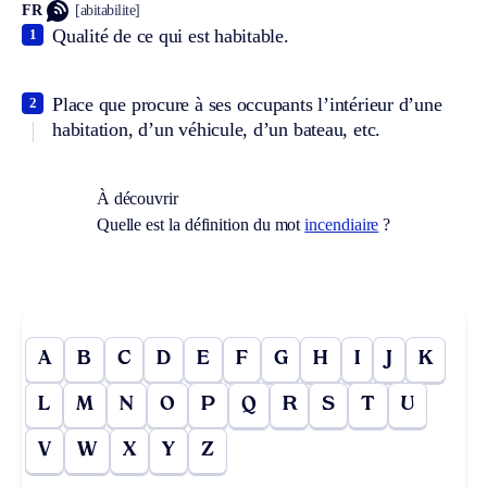
FR
[abitabilite]
Qualité de ce qui est habitable.
1
Place que procure à ses occupants l’intérieur d’une
2
habitation, d’un véhicule, d’un bateau, etc.
À découvrir
Quelle est la définition du mot
incendiaire
?
A
B
C
D
E
F
G
H
I
J
K
L
M
N
O
P
Q
R
S
T
U
V
W
X
Y
Z