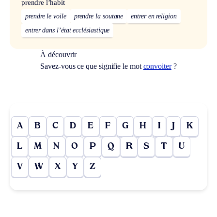
prendre l’habit
prendre le voile
prendre la soutane
entrer en religion
entrer dans l’état ecclésiastique
À découvrir
Savez-vous ce que signifie le mot
convoiter
?
A
B
C
D
E
F
G
H
I
J
K
L
M
N
O
P
Q
R
S
T
U
V
W
X
Y
Z