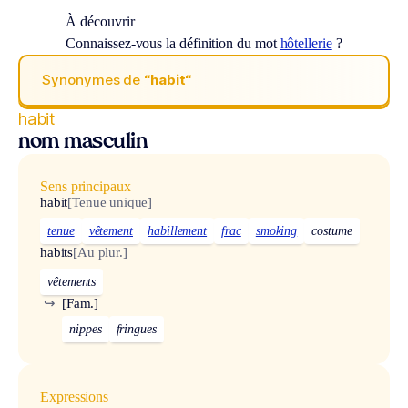
À découvrir
Connaissez-vous la définition du mot
hôtellerie
?
Synonymes de
“habit“
habit
nom masculin
Sens principaux
habit
[Tenue unique]
tenue
vêtement
habillement
frac
smoking
costume
habits
[Au plur.]
vêtements
↪
[Fam.]
nippes
fringues
Expressions