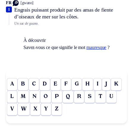
FR
[gwano]
Engrais puissant produit par des amas de fiente
1
d’oiseaux de mer sur les côtes.
Un sac de guano.
À découvrir
Savez-vous ce que signifie le mot
mauresque
?
A
B
C
D
E
F
G
H
I
J
K
L
M
N
O
P
Q
R
S
T
U
V
W
X
Y
Z