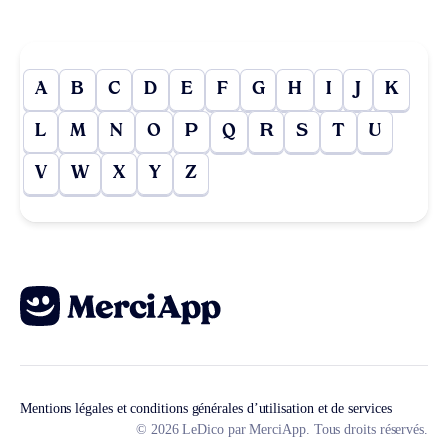
A
B
C
D
E
F
G
H
I
J
K
L
M
N
O
P
Q
R
S
T
U
V
W
X
Y
Z
Mentions légales et conditions générales d’utilisation et de services
© 2026 LeDico par MerciApp. Tous droits réservés.