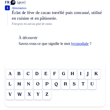
FR
[gʀye]
1
Alimentation.
Éclat de fève de cacao torréfié puis concassé, utilisé
en cuisine et en pâtisserie.
Foie gras mi-cuit au grué de cacao.
À découvrir
Savez-vous ce que signifie le mot
lycopodiale
?
A
B
C
D
E
F
G
H
I
J
K
L
M
N
O
P
Q
R
S
T
U
V
W
X
Y
Z